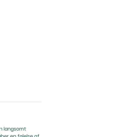
en langsomt
ber en følelse af