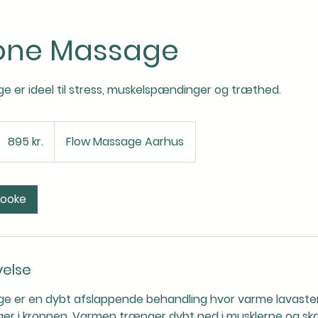
tone Massage
 er ideel til stress, muskelspændinger og træthed.
895
danske
895 kr.
Flow Massage Aarhus
roner
booke
velse
e er en dybt afslappende behandling hvor varme lavast
er i kroppen. Varmen trænger dybt ned i musklerne og ska