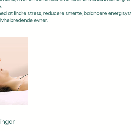
.
med at lindre stress, reducere smerte, balancere energis
lvhelbredende evner.
inger