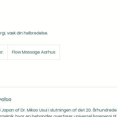
gi, væk din helbredelse.
r.
Flow Massage Aarhus
velse
t i Japan af Dr. Mikao Usui i slutningen af det 20. århundrede
gsteknik, hvor en behandler overfører universel livsenergi t